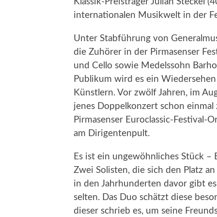
Klassik-Preisträger Julian Steckel (4
internationalen Musikwelt in der Fe
Unter Stabführung von Generalmus
die Zuhörer in der Pirmasenser Fes
und Cello sowie Medelssohn Barhol
Publikum wird es ein Wiedersehen 
Künstlern. Vor zwölf Jahren, im Au
jenes Doppelkonzert schon einma
Pirmasenser Euroclassic-Festival
am Dirigentenpult.
Es ist ein ungewöhnliches Stück – 
Zwei Solisten, die sich den Platz an
in den Jahrhunderten davor gibt e
selten. Das Duo schätzt diese bes
dieser schrieb es, um seine Freun