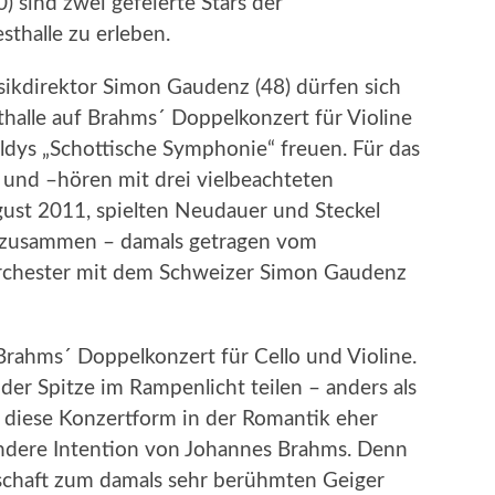
0) sind zwei gefeierte Stars der
sthalle zu erleben.
ikdirektor Simon Gaudenz (48) dürfen sich
thalle auf Brahms´ Doppelkonzert für Violine
dys „Schottische Symphonie“ freuen. Für das
und –hören mit drei vielbeachteten
gust 2011, spielten Neudauer und Steckel
l zusammen – damals getragen vom
-Orchester mit dem Schweizer Simon Gaudenz
Brahms´ Doppelkonzert für Cello und Violine.
 der Spitze im Rampenlicht teilen – anders als
s diese Konzertform in der Romantik eher
ondere Intention von Johannes Brahms. Denn
dschaft zum damals sehr berühmten Geiger