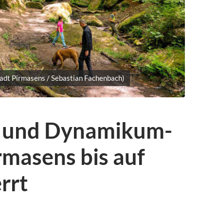
adt Pirmasens / Sebastian Fachenbach)
 und Dynamikum-
rmasens bis auf
rrt