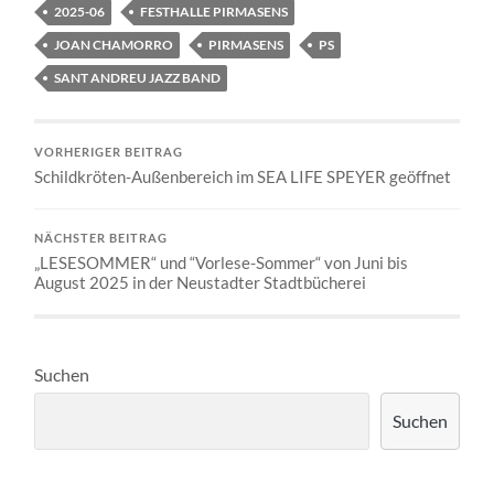
2025-06
FESTHALLE PIRMASENS
JOAN CHAMORRO
PIRMASENS
PS
SANT ANDREU JAZZ BAND
VORHERIGER BEITRAG
Schildkröten-Außenbereich im SEA LIFE SPEYER geöffnet
NÄCHSTER BEITRAG
„LESESOMMER“ und “Vorlese-Sommer“ von Juni bis
August 2025 in der Neustadter Stadtbücherei
Suchen
Suchen