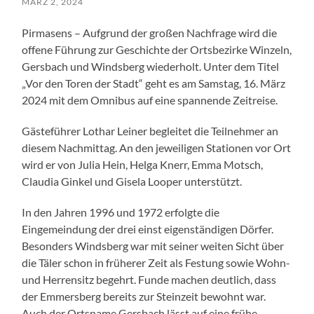
MÄRZ 2, 2024
Pirmasens – Aufgrund der großen Nachfrage wird die
offene Führung zur Geschichte der Ortsbezirke Winzeln,
Gersbach und Windsberg wiederholt. Unter dem Titel
„Vor den Toren der Stadt“ geht es am Samstag, 16. März
2024 mit dem Omnibus auf eine spannende Zeitreise.
Gästeführer Lothar Leiner begleitet die Teilnehmer an
diesem Nachmittag. An den jeweiligen Stationen vor Ort
wird er von Julia Hein, Helga Knerr, Emma Motsch,
Claudia Ginkel und Gisela Looper unterstützt.
In den Jahren 1996 und 1972 erfolgte die
Eingemeindung der drei einst eigenständigen Dörfer.
Besonders Windsberg war mit seiner weiten Sicht über
die Täler schon in früherer Zeit als Festung sowie Wohn-
und Herrensitz begehrt. Funde machen deutlich, dass
der Emmersberg bereits zur Steinzeit bewohnt war.
Auch der Ortsname Gersbach lässt auf eine frühe