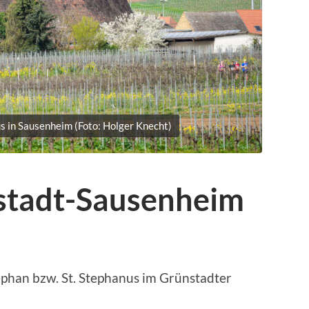
us in Sausenheim (Foto: Holger Knecht)
nstadt-Sausenheim
tephan bzw. St. Stephanus im Grünstadter