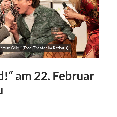
n zum Geld!“ (Foto: Theater im Rathaus)
d!“ am 22. Februar
u
G