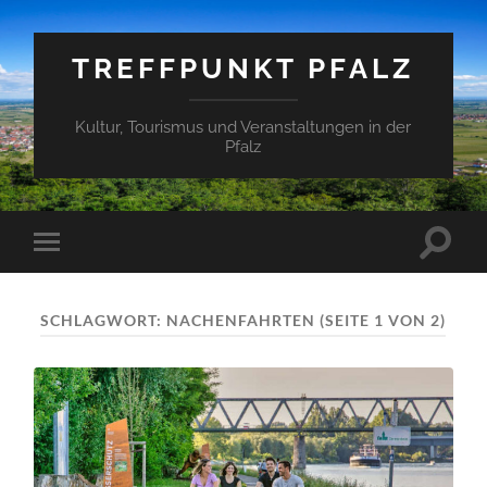
TREFFPUNKT PFALZ
Kultur, Tourismus und Veranstaltungen in der
Pfalz
Suchfe
Mobile-
ein-/a
Menü
ein-/ausblenden
SCHLAGWORT:
NACHENFAHRTEN
(SEITE 1 VON 2)