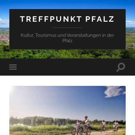
TREFFPUNKT PFALZ
Kultur, Tourismus und Veranstaltungen in der
Pfalz
Suchfe
Mobile-
ein-/a
Menü
ein-/ausblenden