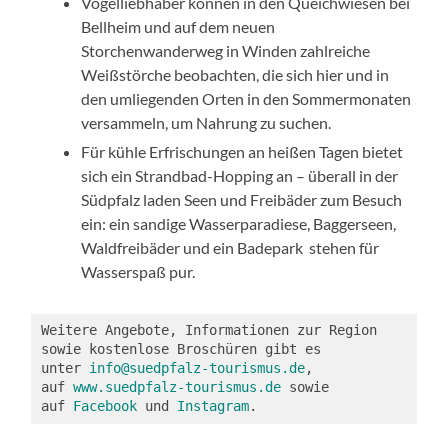
Vogelliebhaber können in den Queichwiesen bei
Bellheim und auf dem neuen
Storchenwanderweg in Winden zahlreiche
Weißstörche beobachten, die sich hier und in
den umliegenden Orten in den Sommermonaten
versammeln, um Nahrung zu suchen.
Für kühle Erfrischungen an heißen Tagen bietet
sich ein Strandbad-Hopping an – überall in der
Südpfalz laden Seen und Freibäder zum Besuch
ein: ein sandige Wasserparadiese, Baggerseen,
Waldfreibäder und ein Badepark stehen für
Wasserspaß pur.
Weitere Angebote, Informationen zur Region 
sowie kostenlose Broschüren gibt es 
unter 
info@suedpfalz-tourismus.de
, 
auf 
www.suedpfalz-tourismus.de
 sowie 
auf 
Facebook
 und 
Instagram
.