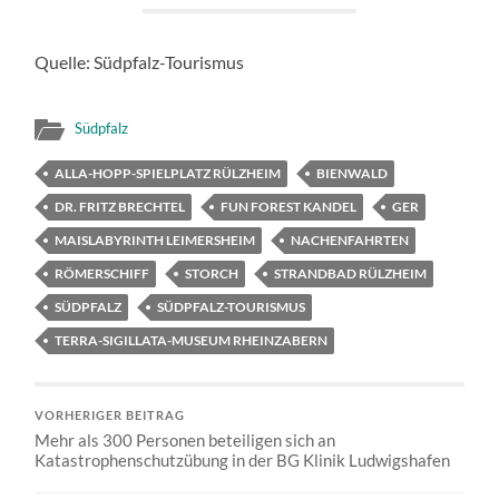
Quelle: Südpfalz-Tourismus
Südpfalz
ALLA-HOPP-SPIELPLATZ RÜLZHEIM
BIENWALD
DR. FRITZ BRECHTEL
FUN FOREST KANDEL
GER
MAISLABYRINTH LEIMERSHEIM
NACHENFAHRTEN
RÖMERSCHIFF
STORCH
STRANDBAD RÜLZHEIM
SÜDPFALZ
SÜDPFALZ-TOURISMUS
TERRA-SIGILLATA-MUSEUM RHEINZABERN
VORHERIGER BEITRAG
Mehr als 300 Personen beteiligen sich an
Katastrophenschutzübung in der BG Klinik Ludwigshafen