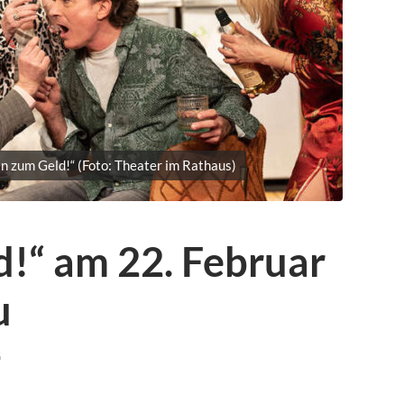
n zum Geld!“ (Foto: Theater im Rathaus)
d!“ am 22. Februar
u
G