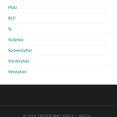
Pfalz
RLP
SL
Südpfalz
Südwestpfalz
Vorderpfalz
Westpfalz
© 2026
TREFFPUNKT PFALZ
—
HOCH ↑