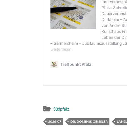
Südpfalz
2026-07
DR. DOMINIK GEISSLER
LANDA