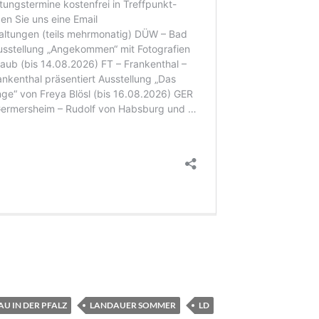
U IN DER PFALZ
LANDAUER SOMMER
LD