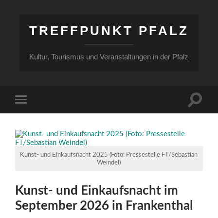
TREFFPUNKT PFALZ
Kultur, Tourismus und Veranstaltungen in der Pfalz
Suchfe
Mobile-
ein-/a
Menü
ein-/ausblenden
Kunst- und Einkaufsnacht 2025 (Foto: Pressestelle FT/Sebastian
Weindel)
Kunst- und Einkaufsnacht im
September 2026 in Frankenthal