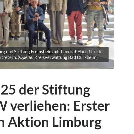
rg und Stiftung Freinsheim mit Landrat Hans-Ulrich
ertretern. (Quelle: Kreisverwaltung Bad Dürkheim)
25 der Stiftung
 verliehen: Erster
in Aktion Limburg