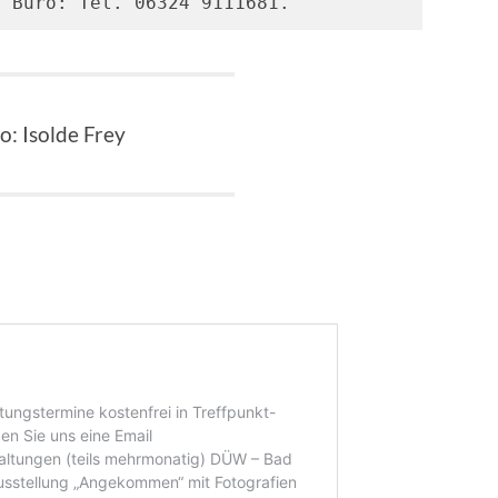
6 Büro: Tel. 06324 9111681.
o: Isolde Frey