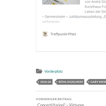
Vorderpfalz
2026-06
BÖHL-IGGELHEIM
GABY KIES
VORHERIGER BEITRAG
„Concerti furiosi“ – Virtuose