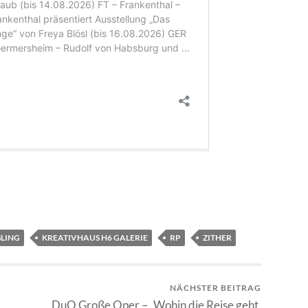
SLING
KREATIVHAUS H6 GALERIE
RP
ZITHER
NÄCHSTER BEITRAG
DuO Große Oper – „Wohin die Reise geht,