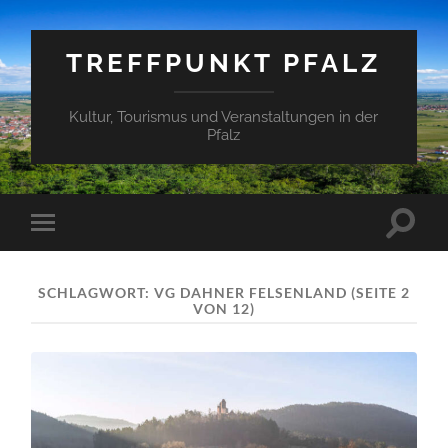
TREFFPUNKT PFALZ
Kultur, Tourismus und Veranstaltungen in der
Pfalz
Suchfe
Mobile-
ein-/a
Menü
ein-/ausblenden
SCHLAGWORT:
VG DAHNER FELSENLAND
(SEITE 2
VON 12)