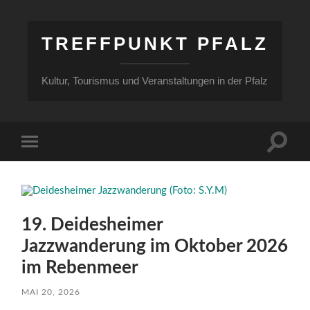
TREFFPUNKT PFALZ
Kultur, Tourismus und Veranstaltungen in der Pfalz
Suchfe
Mobile-
ein-/a
Menü
ein-/ausblenden
19. Deidesheimer
Jazzwanderung im Oktober 2026
im Rebenmeer
MAI 20, 2026