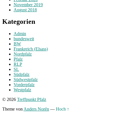
November 2019
August 2018
Kategorien
Admin
bundesweit
BW
Frankreich (Elsass)
Nordpfalz
Pfalz
RLP
SL
Südpfalz
Südwestpfalz
Vorderpfalz
Westpfalz
© 2026
Treffpunkt Pfalz
Theme von
Anders Norén
—
Hoch ↑