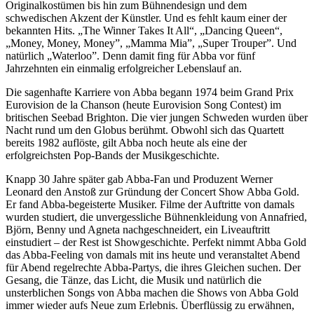
Originalkostümen bis hin zum Bühnendesign und dem
schwedischen Akzent der Künstler. Und es fehlt kaum einer der
bekannten Hits. „The Winner Takes It All“, „Dancing Queen“,
„Money, Money, Money”, „Mamma Mia”, „Super Trouper”. Und
natürlich „Waterloo”. Denn damit fing für Abba vor fünf
Jahrzehnten ein einmalig erfolgreicher Lebenslauf an.
Die sagenhafte Karriere von Abba begann 1974 beim Grand Prix
Eurovision de la Chanson (heute Eurovision Song Contest) im
britischen Seebad Brighton. Die vier jungen Schweden wurden über
Nacht rund um den Globus berühmt. Obwohl sich das Quartett
bereits 1982 auflöste, gilt Abba noch heute als eine der
erfolgreichsten Pop-Bands der Musikgeschichte.
Knapp 30 Jahre später gab Abba-Fan und Produzent Werner
Leonard den Anstoß zur Gründung der Concert Show Abba Gold.
Er fand Abba-begeisterte Musiker. Filme der Auftritte von damals
wurden studiert, die unvergessliche Bühnenkleidung von Annafried,
Björn, Benny und Agneta nachgeschneidert, ein Liveauftritt
einstudiert – der Rest ist Showgeschichte. Perfekt nimmt Abba Gold
das Abba-Feeling von damals mit ins heute und veranstaltet Abend
für Abend regelrechte Abba-Partys, die ihres Gleichen suchen. Der
Gesang, die Tänze, das Licht, die Musik und natürlich die
unsterblichen Songs von Abba machen die Shows von Abba Gold
immer wieder aufs Neue zum Erlebnis. Überflüssig zu erwähnen,