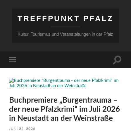
TREFFPUNKT PFALZ
Kultur, Tourismus und Veranstaltungen in der Pfalz
Suchfe
Mobile-
ein-/a
Menü
ein-/ausblenden
Buchpremiere „Burgentrauma –
der neue Pfalzkrimi“ im Juli 2026
in Neustadt an der Weinstraße
JUNI 22, 2026