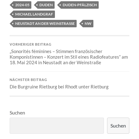
2024-05
DUDEN
DUDEN-PFÄLZISCH
MICHAEL LANDGRAF
NEUSTADT AN DER WEINSTRASSE
NW
VORHERIGER BEITRAG
„Sonorités féminines – Stimmen französischer
Komponistinnen – Konzert im Stil eines Radiofeatures“ am
18. Mai 2024 in Neustadt an der Weinstraße
NÄCHSTER BEITRAG
Die Burgruine Rietburg bei Rhodt unter Rietburg
Suchen
Suchen