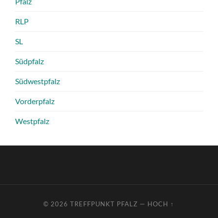
Pfalz
RLP
SL
Südpfalz
Südwestpfalz
Vorderpfalz
Westpfalz
© 2026
TREFFPUNKT PFALZ
—
HOCH ↑