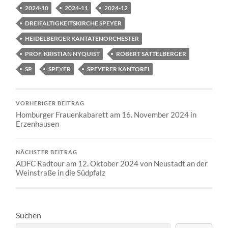
2024-10
2024-11
2024-12
DREIFALTIGKEITSKIRCHE SPEYER
HEIDELBERGER KANTATENORCHESTER
PROF. KRISTIAN NYQUIST
ROBERT SATTELBERGER
SP
SPEYER
SPEYERER KANTOREI
VORHERIGER BEITRAG
Homburger Frauenkabarett am 16. November 2024 in
Erzenhausen
NÄCHSTER BEITRAG
ADFC Radtour am 12. Oktober 2024 von Neustadt an der
Weinstraße in die Südpfalz
Suchen