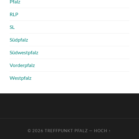
Pfalz
RLP
SL
Südpfalz
Südwestpfalz
Vorderpfalz
Westpfalz
© 2026
TREFFPUNKT PFALZ
—
HOCH ↑