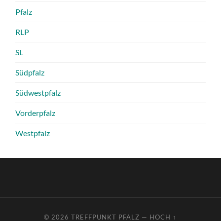
Pfalz
RLP
SL
Südpfalz
Südwestpfalz
Vorderpfalz
Westpfalz
© 2026
TREFFPUNKT PFALZ
—
HOCH ↑