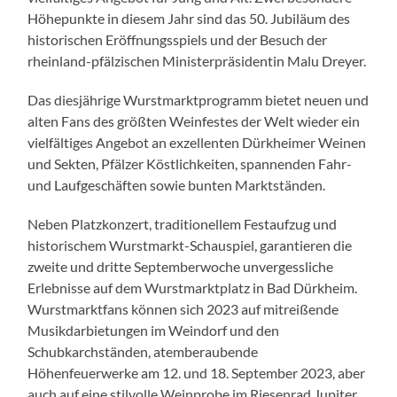
Höhepunkte in diesem Jahr sind das 50. Jubiläum des
historischen Eröffnungsspiels und der Besuch der
rheinland-pfälzischen Ministerpräsidentin Malu Dreyer.
Das diesjährige Wurstmarktprogramm bietet neuen und
alten Fans des größten Weinfestes der Welt wieder ein
vielfältiges Angebot an exzellenten Dürkheimer Weinen
und Sekten, Pfälzer Köstlichkeiten, spannenden Fahr-
und Laufgeschäften sowie bunten Marktständen.
Neben Platzkonzert, traditionellem Festaufzug und
historischem Wurstmarkt-Schauspiel, garantieren die
zweite und dritte Septemberwoche unvergessliche
Erlebnisse auf dem Wurstmarktplatz in Bad Dürkheim.
Wurstmarktfans können sich 2023 auf mitreißende
Musikdarbietungen im Weindorf und den
Schubkarchständen, atemberaubende
Höhenfeuerwerke am 12. und 18. September 2023, aber
auch auf eine stilvolle Weinprobe im Riesenrad Jupiter