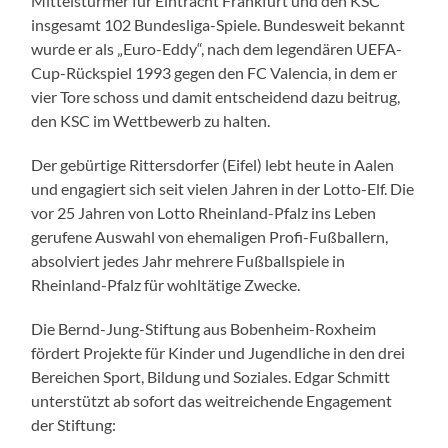
Mittelstürmer für Eintracht Frankfurt und den KSC
insgesamt 102 Bundesliga-Spiele. Bundesweit bekannt
wurde er als „Euro-Eddy“, nach dem legendären UEFA-
Cup-Rückspiel 1993 gegen den FC Valencia, in dem er
vier Tore schoss und damit entscheidend dazu beitrug,
den KSC im Wettbewerb zu halten.
Der gebürtige Rittersdorfer (Eifel) lebt heute in Aalen
und engagiert sich seit vielen Jahren in der Lotto-Elf. Die
vor 25 Jahren von Lotto Rheinland-Pfalz ins Leben
gerufene Auswahl von ehemaligen Profi-Fußballern,
absolviert jedes Jahr mehrere Fußballspiele in
Rheinland-Pfalz für wohltätige Zwecke.
Die Bernd-Jung-Stiftung aus Bobenheim-Roxheim
fördert Projekte für Kinder und Jugendliche in den drei
Bereichen Sport, Bildung und Soziales. Edgar Schmitt
unterstützt ab sofort das weitreichende Engagement
der Stiftung: