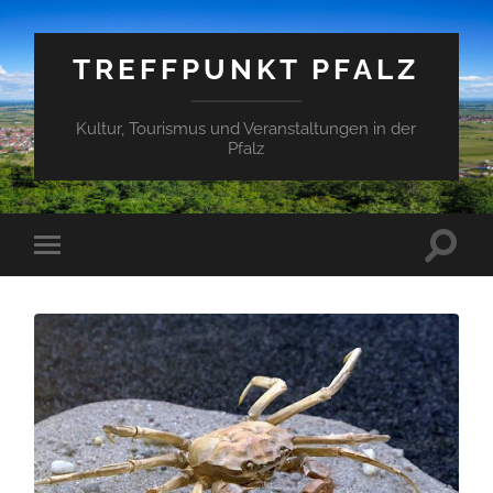
TREFFPUNKT PFALZ
Kultur, Tourismus und Veranstaltungen in der
Pfalz
Suchfe
Mobile-
ein-/a
Menü
ein-/ausblenden