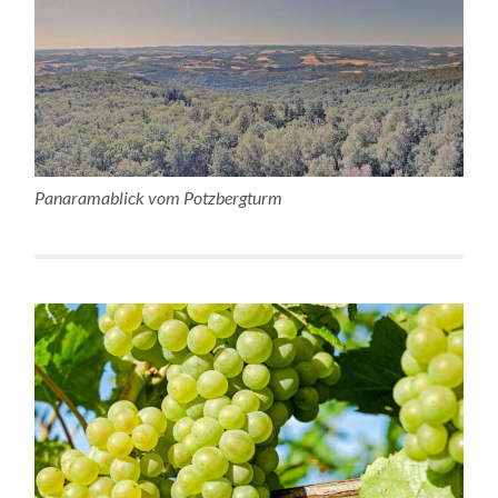
Panaramablick vom Potzbergturm