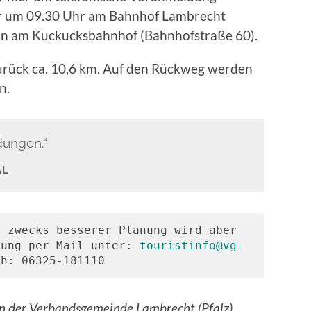
er um 09.30 Uhr am Bahnhof Lambrecht
ein am Kuckucksbahnhof (Bahnhofstraße 60).
Zurück ca. 10,6 km. Auf den Rückweg werden
n.
dungen.“
AL
, zwecks besserer Planung wird aber 
dung per Mail unter: 
touristinfo@vg-
ch: 06325-181110
ion der Verbandsgemeinde Lambrecht (Pfalz),