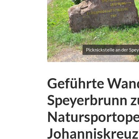
Picknickstelle an der Spe
Geführte Wan
Speyerbrunn 
Natursportope
Johanniskreuz