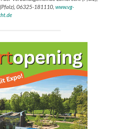
 (Pfalz), 06325-181110,
www.vg-
cht.de