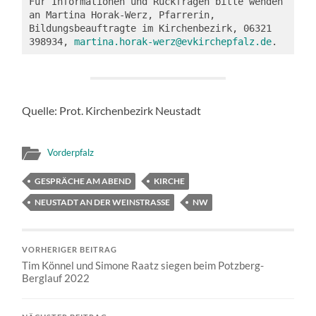
Für Informationen und Rückfragen bitte wenden 
an Martina Horak-Werz, Pfarrerin, 
Bildungsbeauftragte im Kirchenbezirk, 06321 
398934, 
martina.horak-werz@evkirchepfalz.de
.
Quelle: Prot. Kirchenbezirk Neustadt
Vorderpfalz
GESPRÄCHE AM ABEND
KIRCHE
NEUSTADT AN DER WEINSTRASSE
NW
VORHERIGER BEITRAG
Tim Könnel und Simone Raatz siegen beim Potzberg-
Berglauf 2022