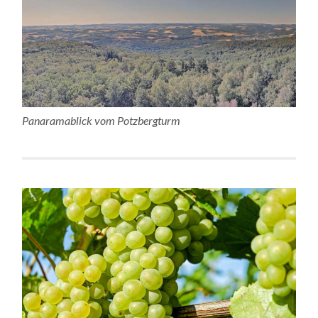
Panaramablick vom Potzbergturm