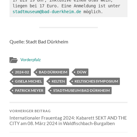
17 bis 19 Uhr, inklusive einem Glas Wein, 
liegen bei 17 Euro. Eine Anmeldung ist unter 
stadtmuseum@bad-duerkheim.de
 möglich.
Quelle: Stadt Bad Dürkheim
Vorderpfalz
2024-02
BAD DÜRKHEIM
DÜW
GISELA MICHEL
KELTEN
KELTISCHES SYMPOSIUM
PATRICK MEYER
STADTMUSEUM BAD DÜRKHEIM
VORHERIGER BEITRAG
Internationaler Frauentag 2024: Kabarett SEKT AND THE
CITY am 08. März 2024 in Waldfischbach-Burgalben