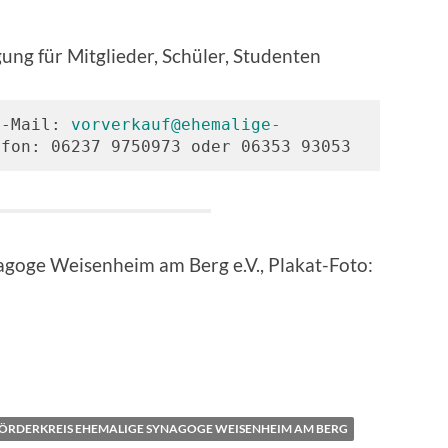
gung für Mitglieder, Schüler, Studenten
E-Mail: 
vorverkauf@ehemalige-
efon: 06237 9750973 oder 06353 93053
agoge Weisenheim am Berg e.V., Plakat-Foto:
ÖRDERKREIS EHEMALIGE SYNAGOGE WEISENHEIM AM BERG