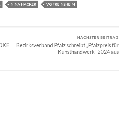
R
NINA HACKER
VG FREINSHEIM
NÄCHSTER BEITRAG
 GDKE
Bezirksverband Pfalz schreibt „Pfalzpreis für
Kunsthandwerk“ 2024 aus