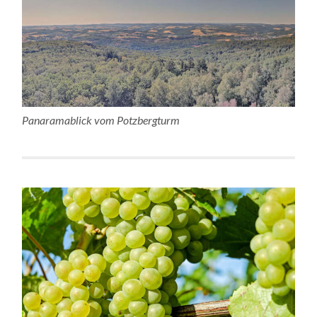
Panaramablick vom Potzbergturm