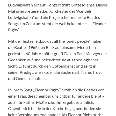
Ludwigshafen erneut Konzert trifft Gottesdienst. Dieses
Mal interpretieren das „Orchester des Wandels
Ludwigshafen“ und ein Projektchor mehrere Beatles-
Songs. Im Zentrum steht der weltbekannte Hit „Eleanor
Rigby“.
Mit der Textzeile „Look at all the lonely people“ haben
die Beatles 1966 den Blick auf einsame Menschen
gerichtet. 60 Jahre später greift Dekan Paul Metzger die
Gedanken auf und beleuchtet sie aus theologischer
Sicht. Er führt durch den Gottesdienst und zeigt in
seiner Predigt, wie aktuell die Suche nach Nähe, Trost
und Gemeinschaft ist.
In ihrem Song „Eleanor Rigby“ erzählen die Beatles von
einer Frau, die scheinbar unsichtbar für andere bleibt –
auch für Father McKenzie. Ihm ergeht es ähnlich.
Obwohl sich beide in der Kirche begegnen, finden sie
keine Verbindung zueinander. Als Eleanor Rigby stirbt,