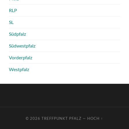
RLP
SL
Südpfalz
Südwestpfalz
Vorderpfalz
Westpfalz
© 2026
TREFFPUNKT PFALZ
—
HOCH ↑