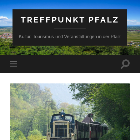
TREFFPUNKT PFALZ
Kultur, Tourismus und Veranstaltungen in der Pfalz
Suchfe
Mobile-
ein-/a
Menü
ein-/ausblenden