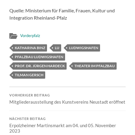
Quelle: Ministerium für Familie, Frauen, Kultur und
Integration Rheinland-Pfalz
Vorderpfalz
KATHARINA BINZ
LU
LUDWIGSHAFEN
PFALZBAU LUDWIGSHAFEN
PROF. DR. JÜRGEN HARDECK
THEATER IM PFALZBAU
TILMAN GERSCH
VORHERIGER BEITRAG
Mitgliederausstellung des Kunstvereins Neustadt eröffnet
NÄCHSTER BEITRAG
Erpolzheimer Martinsmarkt am 04. und 05. November
2023