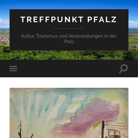
TREFFPUNKT PFALZ
Kultur, Tourismus und Veranstaltungen in der
Pfalz
Suchfe
Mobile-
ein-/a
Menü
ein-/ausblenden