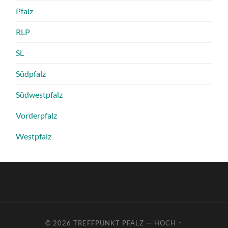
Pfalz
RLP
SL
Südpfalz
Südwestpfalz
Vorderpfalz
Westpfalz
© 2026
TREFFPUNKT PFALZ
—
HOCH ↑