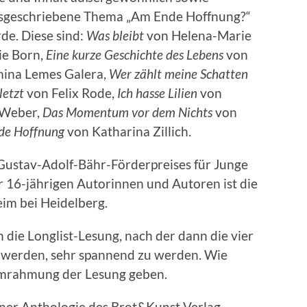
usgeschriebene Thema „Am Ende Hoffnung?“
de. Diese sind:
Was bleibt
von Helena-Marie
e Born,
Eine kurze Geschichte des Lebens
von
ina Lemes Galera,
Wer zählt meine Schatten
letzt
von Felix Rode,
Ich hasse Lilien
von
 Weber,
Das Momentum vor dem Nichts
von
de Hoffnung
von Katharina Zillich.
 Gustav-Adolf-Bähr-Förderpreises für Junge
er 16-jährigen Autorinnen und Autoren ist die
eim bei Heidelberg.
n die Longlist-Lesung, nach der dann die vier
 werden, sehr spannend zu werden. Wie
Umrahmung der Lesung geben.
einer Anthologie des Brot&Kunst Verlag