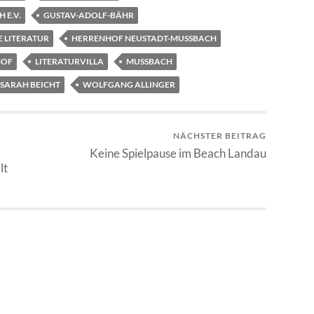
E.V.
GUSTAV-ADOLF-BÄHR
 LITERATUR
HERRENHOF NEUSTADT-MUSSBACH
HOF
LITERATURVILLA
MUSSBACH
SARAH BEICHT
WOLFGANG ALLINGER
NÄCHSTER BEITRAG
Keine Spielpause im Beach Landau
lt