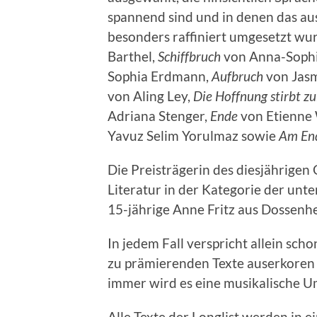
spannend sind und in denen das a
besonders raffiniert umgesetzt wur
Barthel,
Schiffbruch
von Anna-Sophi
Sophia Erdmann,
Aufbruch
von Jasm
von Aling Ley,
Die Hoffnung
stirbt zu
Adriana Stenger,
Ende
von Etienne
Yavuz Selim Yorulmaz sowie
Am En
Die Preisträgerin des diesjährigen
Literatur in der Kategorie der unt
15-jährige Anne Fritz aus Dossenh
In jedem Fall verspricht allein scho
zu prämierenden Texte auserkoren
immer wird es eine musikalische 
Alle Texte der Longlist werden in 