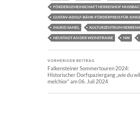
FÖRDERGEMEINSCHAFT HERRENHOF MUSSBACH 
GUSTAV-ADOLF-BÄHR-FÖRDERPREIS FÜR JUNGE
INGRID SAMEL
KULTURZENTRUM HERREN
NEUSTADT AN DER WEINSTRASSE
NW
VORHERIGER BEITRAG
Falkensteiner Sommertouren 2024:
Historischer Dorfspaziergang „wie du wil
melchior“ am 06. Juli 2024