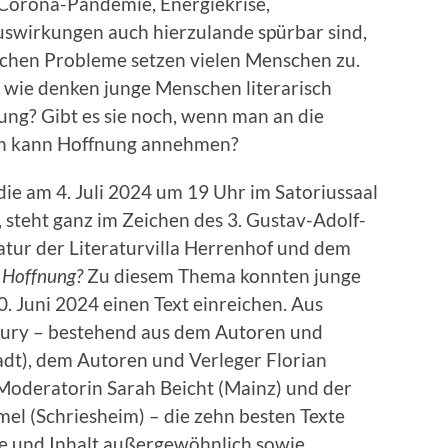
 Corona-Pandemie, Energiekrise,
uswirkungen auch hierzulande spürbar sind,
glichen Probleme setzen vielen Menschen zu.
wie denken junge Menschen literarisch
ung? Gibt es sie noch, wenn man an die
en kann Hoffnung annehmen?
 die am 4. Juli 2024 um 19 Uhr im Satoriussaal
, steht ganz im Zeichen des 3. Gustav-Adolf-
atur der Literaturvilla Herrenhof und dem
 Hoffnung?
Zu diesem Thema konnten junge
. Juni 2024 einen Text einreichen. Aus
Jury – bestehend aus dem Autoren und
adt), dem Autoren und Verleger Florian
 Moderatorin Sarah Beicht (Mainz) und der
el (Schriesheim) – die zehn besten Texte
che und Inhalt außergewöhnlich sowie