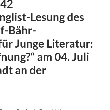
#42
onglist-Lesung des
f-Bähr-
für Junge Literatur:
nung?“ am 04. Juli
dt an der