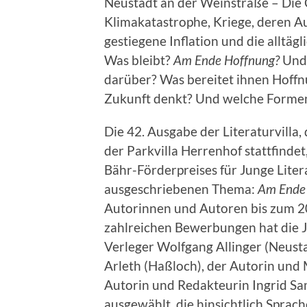
Neustadt an der Weinstraße – Die
Klimakatastrophe, Kriege, deren A
gestiegene Inflation und die alltä
Was bleibt?
Am Ende Hoffnung?
Und 
darüber? Was bereitet ihnen Hoffn
Zukunft denkt? Und welche Form
Die 42. Ausgabe der Literaturvilla,
der Parkvilla Herrenhof stattfindet
Bähr-Förderpreises für Junge Liter
ausgeschriebenen Thema:
Am Ende
Autorinnen und Autoren bis zum 20
zahlreichen Bewerbungen hat die 
Verleger Wolfgang Allinger (Neust
Arleth (Haßloch), der Autorin und
Autorin und Redakteurin Ingrid Sam
ausgewählt, die hinsichtlich Spra