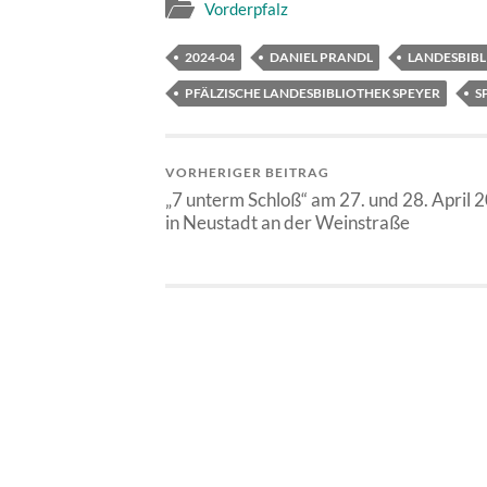
Vorderpfalz
2024-04
DANIEL PRANDL
LANDESBIB
PFÄLZISCHE LANDESBIBLIOTHEK SPEYER
S
VORHERIGER BEITRAG
„7 unterm Schloß“ am 27. und 28. April 
in Neustadt an der Weinstraße