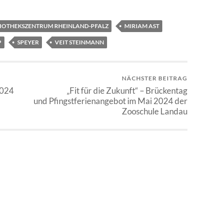
LIOTHEKSZENTRUM RHEINLAND-PFALZ
MIRIAM AST
P
SPEYER
VEIT STEINMANN
NÄCHSTER BEITRAG
2024
„Fit für die Zukunft“ – Brückentag
und Pfingstferienangebot im Mai 2024 der
Zooschule Landau