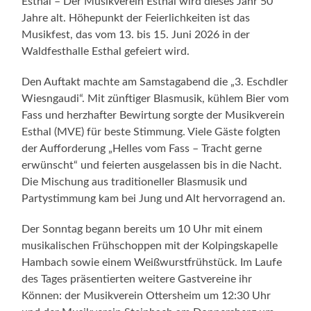
Esthal – Der Musikverein Esthal wird dieses Jahr 50
Jahre alt. Höhepunkt der Feierlichkeiten ist das
Musikfest, das vom 13. bis 15. Juni 2026 in der
Waldfesthalle Esthal gefeiert wird.
Den Auftakt machte am Samstagabend die „3. Eschdler
Wiesngaudi“. Mit zünftiger Blasmusik, kühlem Bier vom
Fass und herzhafter Bewirtung sorgte der Musikverein
Esthal (MVE) für beste Stimmung. Viele Gäste folgten
der Aufforderung „Helles vom Fass – Tracht gerne
erwünscht“ und feierten ausgelassen bis in die Nacht.
Die Mischung aus traditioneller Blasmusik und
Partystimmung kam bei Jung und Alt hervorragend an.
Der Sonntag begann bereits um 10 Uhr mit einem
musikalischen Frühschoppen mit der Kolpingskapelle
Hambach sowie einem Weißwurstfrühstück. Im Laufe
des Tages präsentierten weitere Gastvereine ihr
Können: der Musikverein Ottersheim um 12:30 Uhr