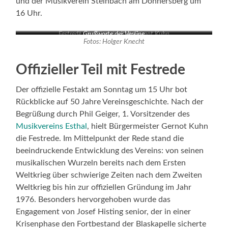
und der Musikverein Steinbach am Donnersberg um
16 Uhr.
Festrede von Bürgermeister Gernot Kuhn
1. Vorsitzender Phil Geiger
Grußworte der Vereine
Fotos: Holger Knecht
Offizieller Teil mit Festrede
Der offizielle Festakt am Sonntag um 15 Uhr bot
Rückblicke auf 50 Jahre Vereinsgeschichte. Nach der
Begrüßung durch Phil Geiger, 1. Vorsitzender des
Musikvereins Esthal
, hielt Bürgermeister Gernot Kuhn
die Festrede. Im Mittelpunkt der Rede stand die
beeindruckende Entwicklung des Vereins: von seinen
musikalischen Wurzeln bereits nach dem Ersten
Weltkrieg über schwierige Zeiten nach dem Zweiten
Weltkrieg bis hin zur offiziellen Gründung im Jahr
1976. Besonders hervorgehoben wurde das
Engagement von Josef Histing senior, der in einer
Krisenphase den Fortbestand der Blaskapelle sicherte