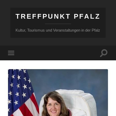
TREFFPUNKT PFALZ
Kultur, Tourismus und Veranstaltungen in der Pfalz
Suchfe
Mobile-
ein-/a
Menü
ein-/ausblenden