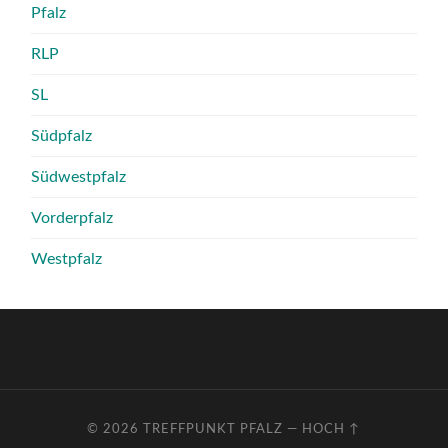
Pfalz
RLP
SL
Südpfalz
Südwestpfalz
Vorderpfalz
Westpfalz
© 2026
TREFFPUNKT PFALZ
—
HOCH ↑