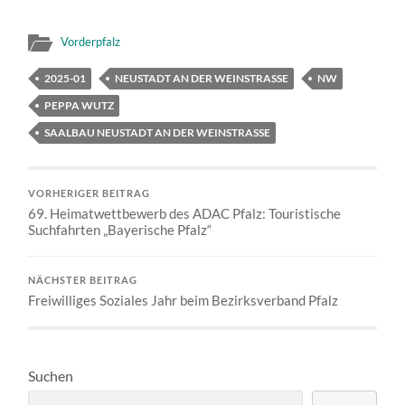
Vorderpfalz
2025-01
NEUSTADT AN DER WEINSTRASSE
NW
PEPPA WUTZ
SAALBAU NEUSTADT AN DER WEINSTRASSE
VORHERIGER BEITRAG
69. Heimatwettbewerb des ADAC Pfalz: Touristische
Suchfahrten „Bayerische Pfalz“
NÄCHSTER BEITRAG
Freiwilliges Soziales Jahr beim Bezirksverband Pfalz
Suchen