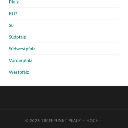
Pfalz
RLP
SL
Südpfalz
Südwestpfalz
Vorderpfalz
Westpfalz
© 2026
TREFFPUNKT PFALZ
—
HOCH ↑