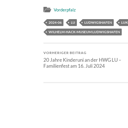
Vorderpfalz
2024-06
LU
LUDWIGSHAFEN
LU
WILHELM-HACK-MUSEUM LUDWIGSHAFEN
VORHERIGER BEITRAG
20 Jahre Kinderuni an der HWG LU –
Familienfest am 16. Juli 2024