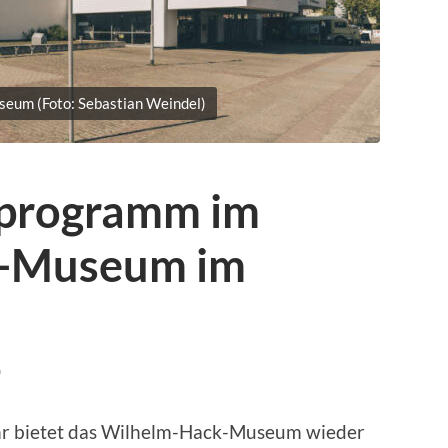
eum (Foto: Sebastian Weindel)
programm im
-Museum im
G
hr bietet das Wilhelm-Hack-Museum wieder