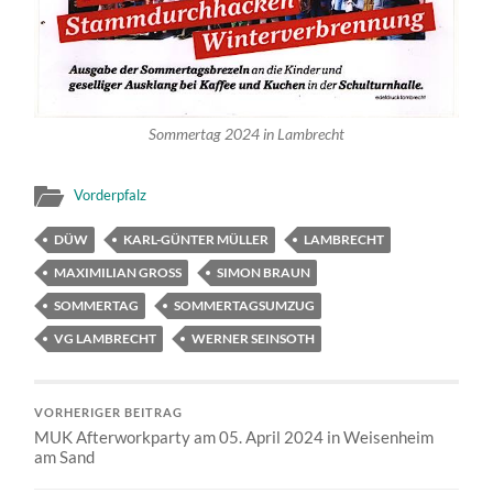
Sommertag 2024 in Lambrecht
Vorderpfalz
DÜW
KARL-GÜNTER MÜLLER
LAMBRECHT
MAXIMILIAN GROSS
SIMON BRAUN
SOMMERTAG
SOMMERTAGSUMZUG
VG LAMBRECHT
WERNER SEINSOTH
VORHERIGER BEITRAG
MUK Afterworkparty am 05. April 2024 in Weisenheim
am Sand