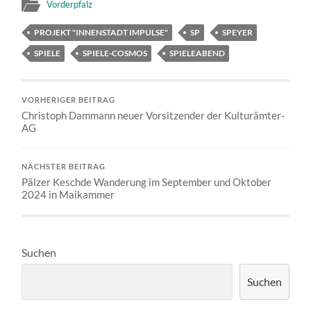
Vorderpfalz
PROJEKT "INNENSTADT IMPULSE"
SP
SPEYER
SPIELE
SPIELE-COSMOS
SPIELEABEND
VORHERIGER BEITRAG
Christoph Dammann neuer Vorsitzender der Kulturämter-
AG
NÄCHSTER BEITRAG
Pälzer Keschde Wanderung im September und Oktober
2024 in Maikammer
Suchen
Suchen