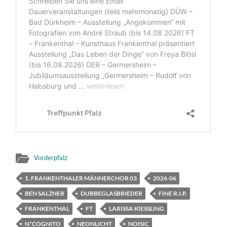
Vorderpfalz
1. FRANKENTHALER MÄNNERCHOR 03
2026-06
BEN SALZNER
DUBBEGLASBRIEDER
FINE R.I.P.
FRANKENTHAL
FT
LARISSA KIESSLING
N*COGNITO
NEONLICHT
NOISIC