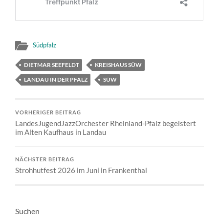
Südpfalz
DIETMAR SEEFELDT
KREISHAUS SÜW
LANDAU IN DER PFALZ
SÜW
VORHERIGER BEITRAG
LandesJugendJazzOrchester Rheinland-Pfalz begeistert
im Alten Kaufhaus in Landau
NÄCHSTER BEITRAG
Strohhutfest 2026 im Juni in Frankenthal
Suchen