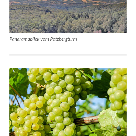
Panaramablick vom Potzbergturm