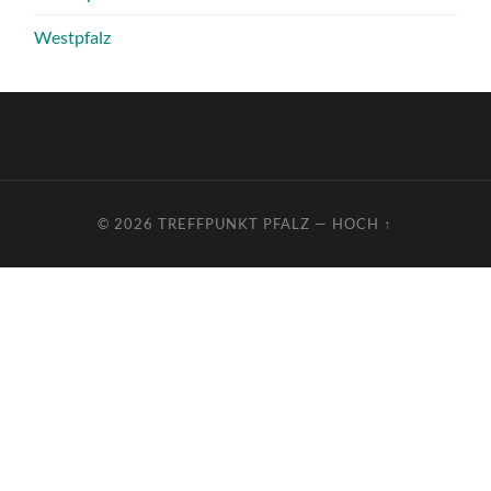
Westpfalz
© 2026
TREFFPUNKT PFALZ
—
HOCH ↑