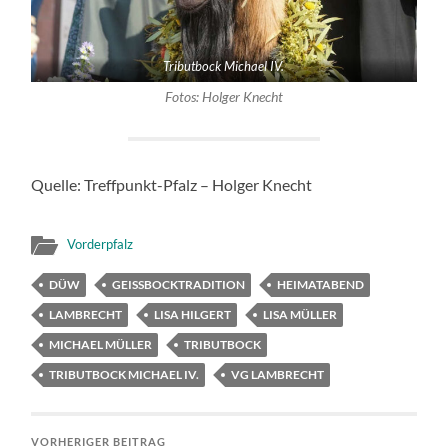
Tributbock Michael IV.
Fotos: Holger Knecht
Quelle: Treffpunkt-Pfalz – Holger Knecht
Vorderpfalz
DÜW
GEISSBOCKTRADITION
HEIMATABEND
LAMBRECHT
LISA HILGERT
LISA MÜLLER
MICHAEL MÜLLER
TRIBUTBOCK
TRIBUTBOCK MICHAEL IV.
VG LAMBRECHT
VORHERIGER BEITRAG