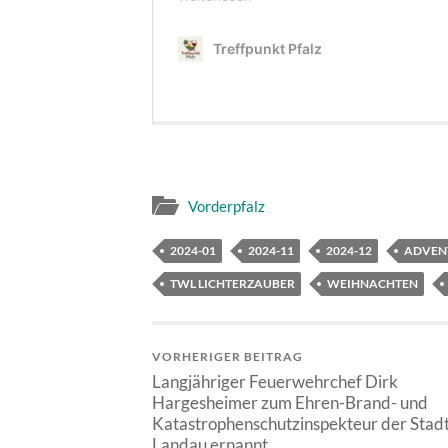
Vorderpfalz
2024-01
2024-11
2024-12
ADVEN
TWL LICHTERZAUBER
WEIHNACHTEN
VORHERIGER BEITRAG
Langjähriger Feuerwehrchef Dirk
Hargesheimer zum Ehren-Brand- und
Katastrophenschutzinspekteur der Stad
Landau ernannt